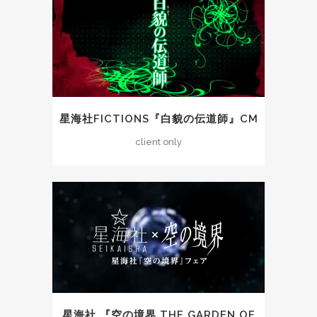
星海社FICTIONS『白貌の伝道師』CM
client only
星海社 『空の境界 THE GARDEN OF