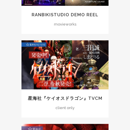
RANBIKISTUDIO DEMO REEL
movieworks
星海社『ケイオスドラゴン』TVCM
client only