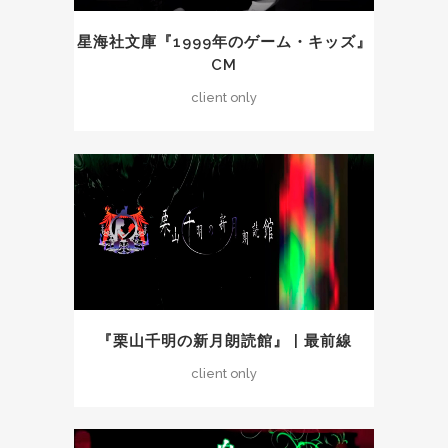
星海社文庫『1999年のゲーム・キッズ』
CM
client only
『栗山千明の新月朗読館』 | 最前線
client only